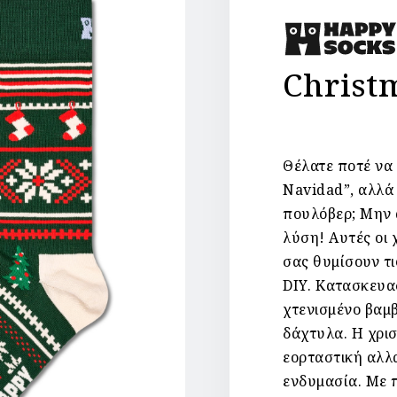
Christ
Θέλατε ποτέ να 
Navidad”, αλλά 
πουλόβερ;
Μην 
λύση!
Αυτές οι 
σας θυμίσουν τι
DIY.
Κατασκευασ
χτενισμένο βαμβ
δάχτυλα.
Η χρισ
εορταστική αλλ
ενδυμασία.
Με 