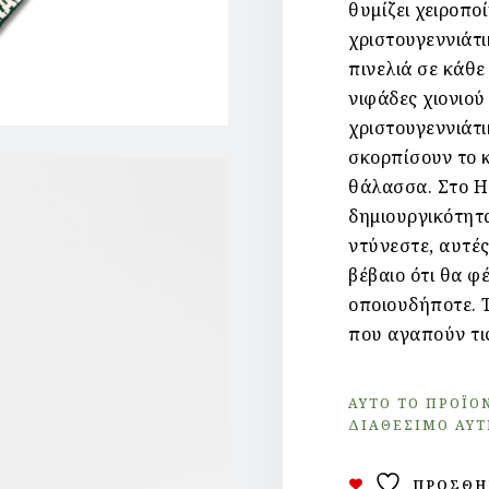
θυμίζει χειροποί
χριστουγεννιάτι
πινελιά σε κάθε
νιφάδες χιονιού
χριστουγεννιάτι
σκορπίσουν το 
θάλασσα.
Στο H
δημιουργικότητα
ντύνεστε, αυτές
βέβαιο ότι θα φ
οποιουδήποτε.
που αγαπούν τις
ΑΥΤΌ ΤΟ ΠΡΟΪΌ
ΔΙΑΘΈΣΙΜΟ ΑΥΤ
ΠΡΟΣΘΉ