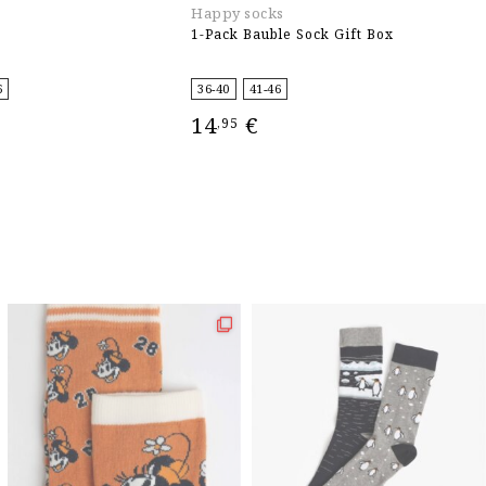
Happy socks
U
1-Pack Bauble Sock Gift Box
Gi
6
36-40
41-46
3
14
€
8
,95
ΕΠΙΛΟΓΉ