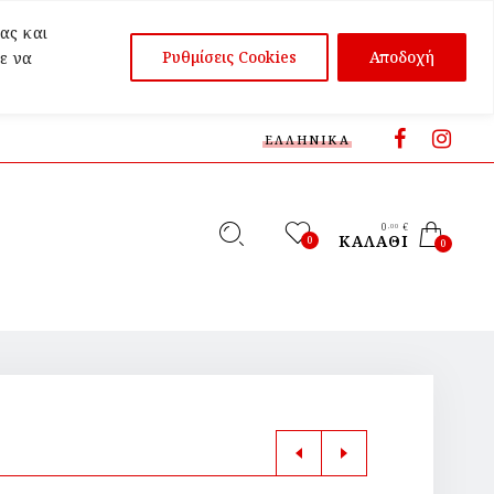
ας και
Ρυθμίσεις Cookies
Αποδοχή
ε να
ΕΛΛΗΝΙΚΆ
0
€
,00
ΚΑΛΆΘΙ
0
0