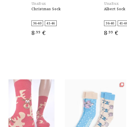
UnaBux
UnaBux
Christmas Sock
Albert Sock
36-40
41-46
36-40
41-4
8
€
8
€
,99
,99
ΕΠΙΛΟΓΉ
ΕΠΙΛΟΓΉ