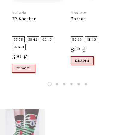
X-Code
UnaBux
Ma
2P. Sneaker
Hoopoe
Al
35-38
39-42
43-46
36-40
41-46
35
47-50
8
€
9
,99
,
5
€
,99
ΕΠΙΛΟΓΉ
ΕΠΙΛΟΓΉ