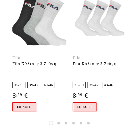
Fila
Fila
3S
Fila Kάλτσες 3 Ζεύγη
Fila Kάλτσες 3 Ζεύγη
3S
35-38
39-42
43-46
35-38
39-42
43-46
36
8
€
8
€
9
,99
,99
,
ΕΠΙΛΟΓΉ
ΕΠΙΛΟΓΉ