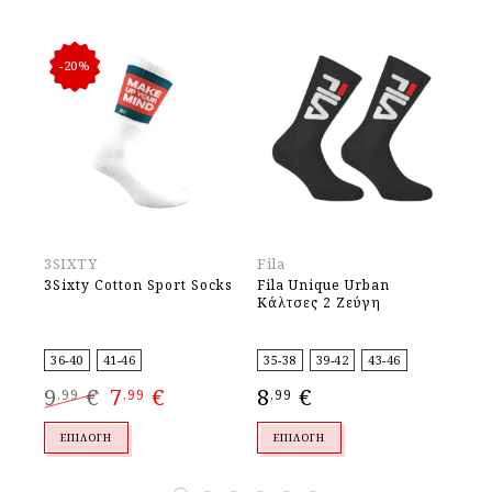
-20%
3SIXTY
Fila
Fil
3Sixty Cotton Sport Socks
Fila Unique Urban
Fil
Κάλτσες 2 Ζεύγη
So
Ζε
36-40
41-46
35-38
39-42
43-46
35
Original
Η
9
€
7
€
8
€
9
,99
,99
,99
,
price
τρέχουσα
was:
τιμή
9,99 €.
είναι:
7,99 €.
ΕΠΙΛΟΓΉ
ΕΠΙΛΟΓΉ