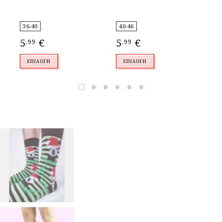
36-40
40-46
40
5
€
5
€
5
,99
,99
,
ΕΠΙΛΟΓΉ
ΕΠΙΛΟΓΉ