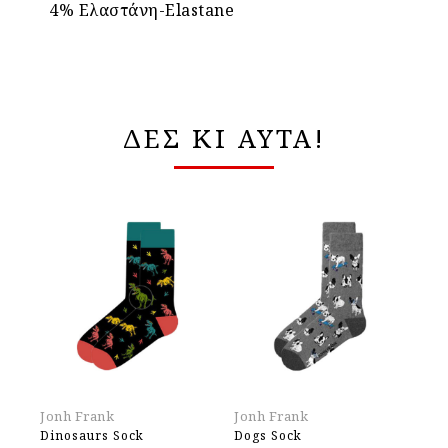
4% Ελαστάνη-Elastane
ΔΕΣ ΚΙ ΑΥΤΑ!
Jonh Frank
Jonh Frank
Jo
Dinosaurs Sock
Dogs Sock
Pi