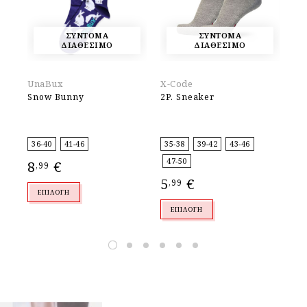
ΣΥΝΤΟΜΑ
ΣΥΝΤΟΜΑ
ΔΙΑΘΕΣΙΜΟ
ΔΙΑΘΕΣΙΜΟ
UnaBux
X-Code
Un
Snow Bunny
2P. Sneaker
Pu
36-40
41-46
35-38
39-42
43-46
36
47-50
8
€
8
,99
,
5
€
,99
ΕΠΙΛΟΓΉ
ΕΠΙΛΟΓΉ