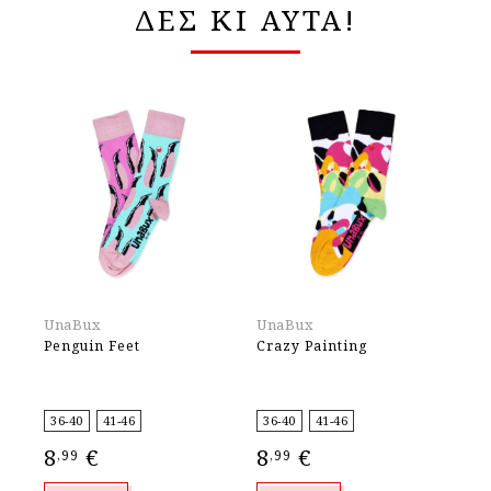
ΔΕΣ ΚΙ ΑΥΤΑ!
UnaBux
UnaBux
Ma
Penguin Feet
Crazy Painting
Ca
36-40
41-46
36-40
41-46
35
8
€
8
€
9
,99
,99
,