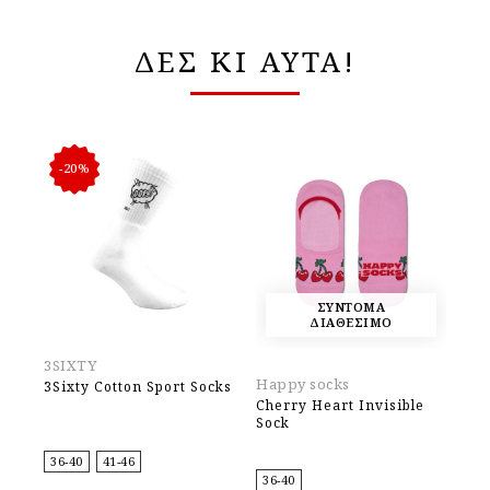
ΔΕΣ ΚΙ ΑΥΤΑ!
-20%
ΣΥΝΤΟΜΑ
ΔΙΑΘΕΣΙΜΟ
3SIXTY
3S
Happy socks
3Sixty Cotton Sport Socks
3S
Cherry Heart Invisible
Sock
36-40
41-46
36
36-40
Original
Η