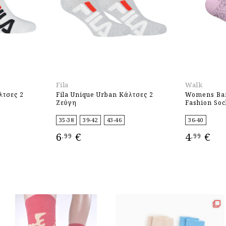
Fila
Walk
λτσες 2
Fila Unique Urban Κάλτσες 2
Womens Ba
Ζεύγη
Fashion Soc
35-38
39-42
43-46
36-40
6
€
4
€
,99
,99
ΕΠΙΛΟΓΉ
ΕΠΙΛΟΓΉ