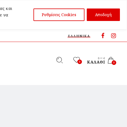
ας και
Ρυθμίσεις Cookies
Αποδοχή
ε να
ΕΛΛΗΝΙΚΆ
0
€
,00
ΚΑΛΆΘΙ
0
0