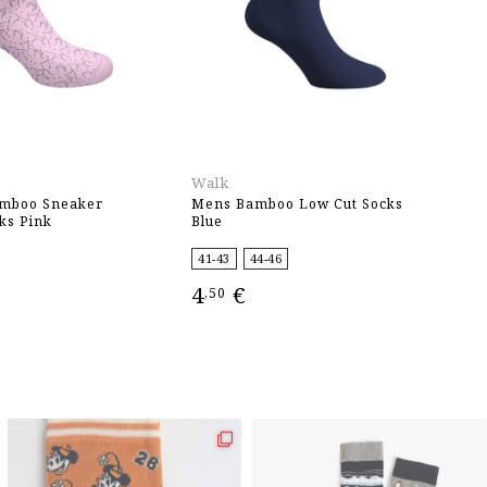
Walk
W
mboo Sneaker
Mens Bamboo Low Cut Socks
M
ks Pink
Blue
So
41-43
44-46
4
4
€
4
,50
ΕΠΙΛΟΓΉ