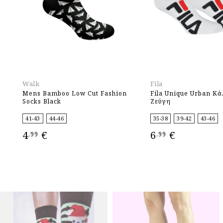
Walk
Fila
Mens Bamboo Low Cut Fashion
Fila Unique Urban Κά
Socks Black
Ζεύγη
41-43
44-46
35-38
39-42
43-46
4
€
6
€
,99
,99
ΕΠΙΛΟΓΉ
ΕΠΙΛΟΓΉ