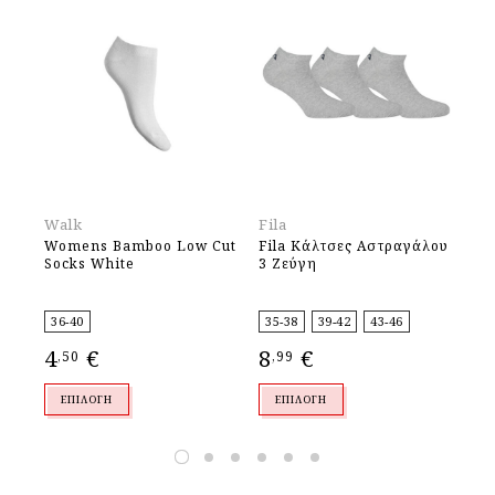
Walk
Fila
Wa
Womens Bamboo Low Cut
Fila Κάλτσες Αστραγάλου
Wo
Socks White
3 Ζεύγη
Sn
Li
36-40
35-38
39-42
43-46
36
4
€
8
€
4
,50
,99
,
ΕΠΙΛΟΓΉ
ΕΠΙΛΟΓΉ