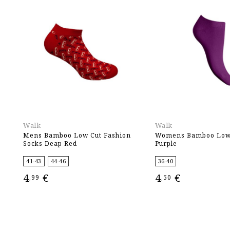
Walk
Walk
Mens Bamboo Low Cut Fashion
Womens Bamboo Low 
Socks Deap Red
Purple
41-43
44-46
36-40
4
€
4
€
,99
,50
ΕΠΙΛΟΓΉ
ΕΠΙΛΟΓΉ