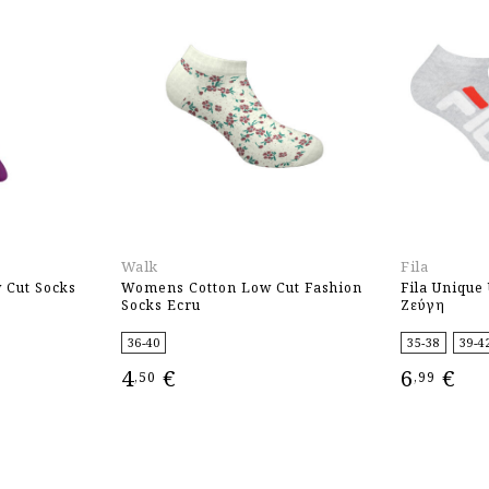
Walk
Fila
Cut Socks
Womens Cotton Low Cut Fashion
Fila Unique
Socks Ecru
Ζεύγη
36-40
35-38
39-4
4
€
6
€
,50
,99
ΕΠΙΛΟΓΉ
ΕΠΙΛΟΓΉ