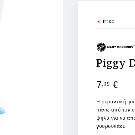
ΠΙΣΩ
Piggy 
7
€
,99
Η ρομαντική φύ
πάνω από τον ου
ψηλά για να απο
γουρουνάκι.