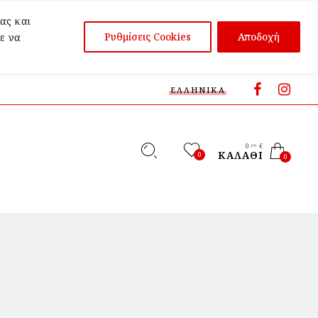
ας και
Ρυθμίσεις Cookies
Αποδοχή
ε να
ΕΛΛΗΝΙΚΆ
0
€
,00
ΚΑΛΆΘΙ
0
0