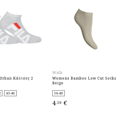
Walk
Fi
 Urban Κάλτσες 2
Womens Bamboo Low Cut Socks
Fi
Beige
Ζ
2
43-46
36-40
3
4
€
6
,50
ΕΠΙΛΟΓΉ