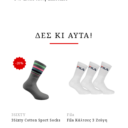
ΔΕΣ ΚΙ ΑΥΤΑ!
-20%
3SIXTY
Fila
3S
3Sixty Cotton Sport Socks
Fila Kάλτσες 3 Ζεύγη
3S