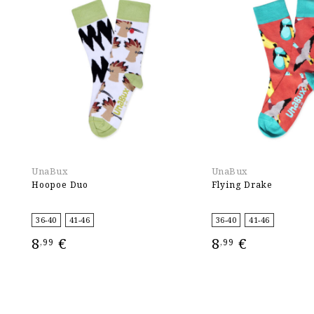
UnaBux
UnaBux
Hoopoe Duo
Flying Drake
36-40
41-46
36-40
41-46
8
€
8
€
,99
,99
ΕΠΙΛΟΓΉ
ΕΠΙΛΟΓΉ