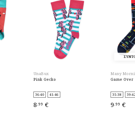
ΣΥΝΤ
UnaBux
Many Morni
Pink Gecko
Game Over
36-40
41-46
35-38
39-4
8
€
9
€
,99
,99
ΕΠΙΛΟΓΉ
ΕΠΙΛΟΓΉ