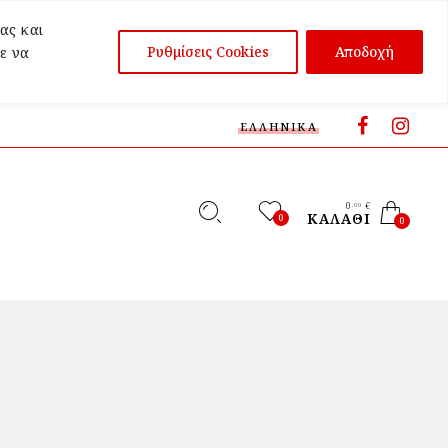
ας και
Ρυθμίσεις Cookies
Αποδοχή
ε να
ΕΛΛΗΝΙΚΆ
0
€
,00
ΚΑΛΆΘΙ
0
0