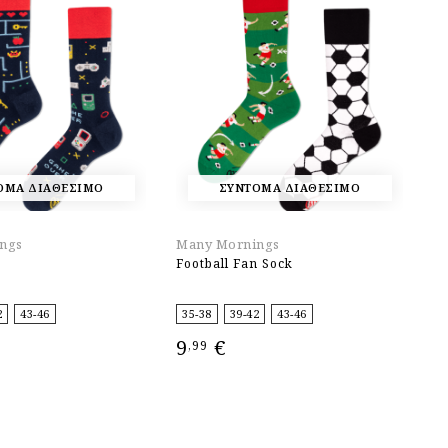
ΟΜΑ ΔΙΑΘΕΣΙΜΟ
ΣΥΝΤΟΜΑ ΔΙΑΘΕΣΙΜΟ
ngs
Many Mornings
U
Football Fan Sock
S
2
43-46
35-38
39-42
43-46
3
9
€
8
,99
ΕΠΙΛΟΓΉ