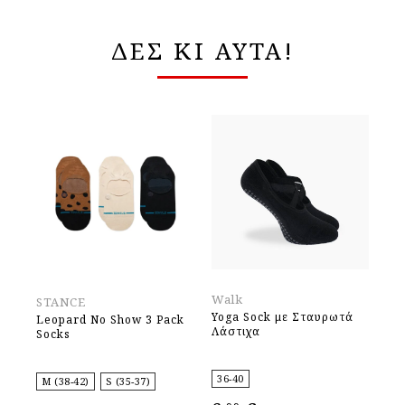
ΔΕΣ ΚΙ ΑΥΤΑ!
Walk
STANCE
Wa
Yoga Sock με Σταυρωτά
Leopard No Show 3 Pack
Wo
Λάστιχα
Socks
In
36-40
M (38-42)
S (35-37)
35