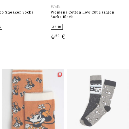
Walk
W
o Sneaker Socks
Womens Cotton Low Cut Fashion
W
Socks Black
So
6
36-40
3
4
€
4
,50
ΕΠΙΛΟΓΉ