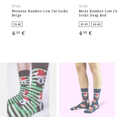
Walk
Walk
Womens Bamboo Low Cut Socks
Mens Bamboo Low Cu
Beige
Socks Deap Red
36-40
41-43
44-46
4
€
4
€
,50
,99
ΕΠΙΛΟΓΉ
ΕΠΙΛΟΓΉ