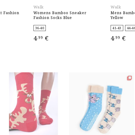
Walk
Walk
t Fashion
Womens Bamboo Sneaker
Mens Bambo
Fashion Socks Blue
Yellow
36-40
41-43
44-4
4
€
4
€
,99
,99
ΕΠΙΛΟΓΉ
ΕΠΙΛΟΓΉ