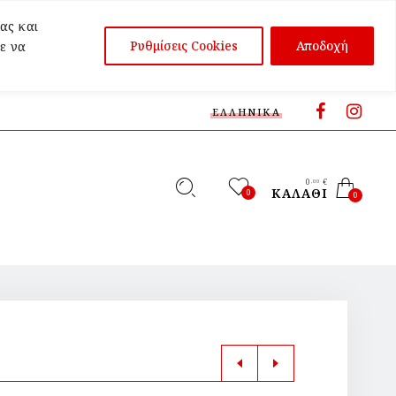
ας και
Ρυθμίσεις Cookies
Αποδοχή
ε να
ΕΛΛΗΝΙΚΆ
0
€
,00
ΚΑΛΆΘΙ
0
0