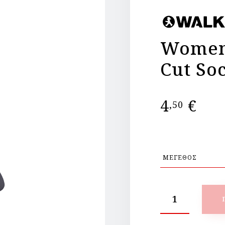
Women
Cut So
4
€
,50