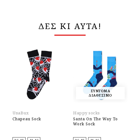
ΔΕΣ ΚΙ ΑΥΤΑ!
ΣΥΝΤΟΜΑ
ΔΙΑΘΕΣΙΜΟ
UnaBux
Happy socks
Un
Chapeau Sock
Santa On The Way To
Po
Work Sock