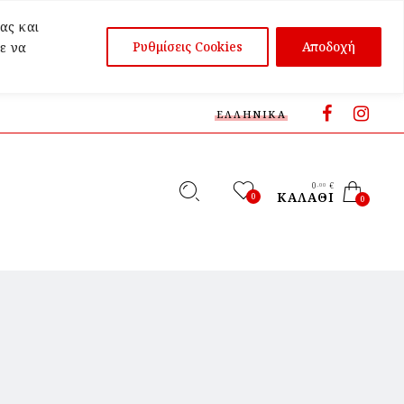
ας και
Ρυθμίσεις Cookies
Αποδοχή
ε να
ΕΛΛΗΝΙΚΆ
0
€
,00
ΚΑΛΆΘΙ
0
0