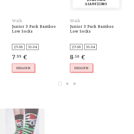
ΔΙΑΘΕΣΙΜΟ
Walk
Walk
Wa
Junior 3 Pack Bamboo
Junior 3 Pack Bamboo
Ju
Low Socks
Low Socks
Lo
27-30
31-34
27-30
31-34
27
7
€
8
€
7
,99
,50
,
ΕΠΙΛΟΓΉ
ΕΠΙΛΟΓΉ