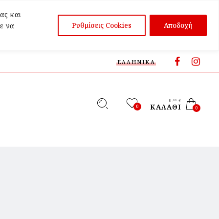
ας και
Ρυθμίσεις Cookies
Αποδοχή
ε να
ΕΛΛΗΝΙΚΆ
0
€
,00
ΚΑΛΆΘΙ
0
0