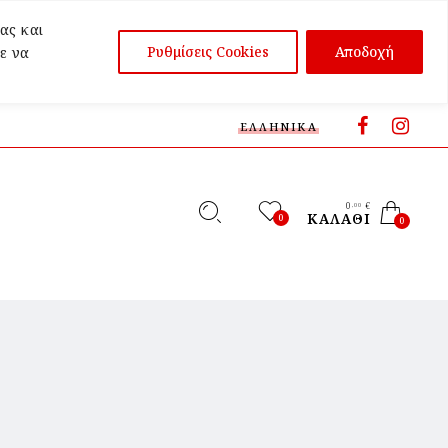
ας και
Ρυθμίσεις Cookies
Αποδοχή
ε να
ΕΛΛΗΝΙΚΆ
0
€
,00
ΚΑΛΆΘΙ
0
0